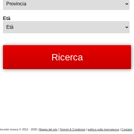
Età
incontri monza © 2012 - 2026 |
Mappa del sito
|
Termini & Condizioni
|
politica sulla riservatezza
|
Contatto