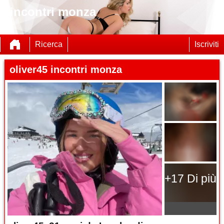
incontri monza
Ricerca
Iscriviti
oliver45 incontri monza
+17 Di più